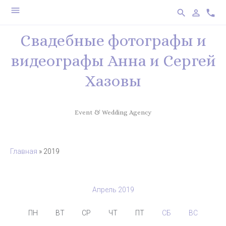
menu
search
person_outline
phone
Свадебные фотографы и
видеографы Анна и Сергей
Хазовы
Event & Wedding Agency
Главная
»
2019
Апрель 2019
ПН
ВТ
СР
ЧТ
ПТ
СБ
ВС