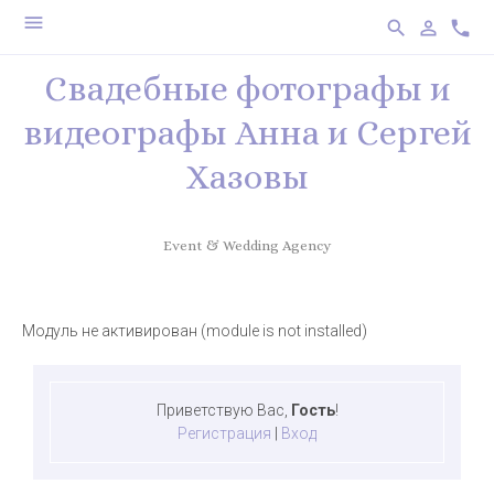
menu
search
person_outline
phone
Свадебные фотографы и
видеографы Анна и Сергей
Хазовы
Event & Wedding Agency
Модуль не активирован (module is not installed)
Приветствую Вас
,
Гость
!
Регистрация
|
Вход