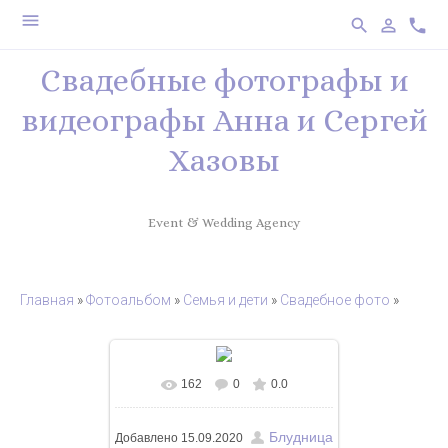
menu
search
person_outline
phone
Свадебные фотографы и
видеографы Анна и Сергей
Хазовы
Event & Wedding Agency
Главная
»
Фотоальбом
»
Семья и дети
»
Свадебное фото
»
162
0
0.0
В реальном размере
650x975
/
459.9Kb
Блудница
Добавлено
15.09.2020