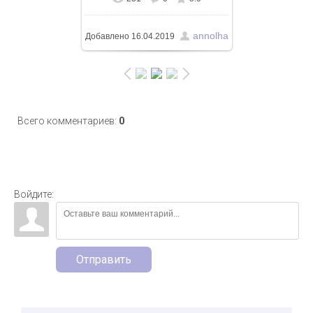
В реальном размере
1600x1067
/ 338.9Kb
annolha
Добавлено
16.04.2019
Всего комментариев
:
0
Войдите:
Отправить