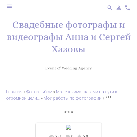
menu
search
person_outline
phone
Свадебные фотографы и
видеографы Анна и Сергей
Хазовы
Event & Wedding Agency
Главная
»
Фотоальбом
»
Маленькими шагами на пути к
огромной цели…
»
Мои работы по фотографии
» ***
***
231
0
5.0