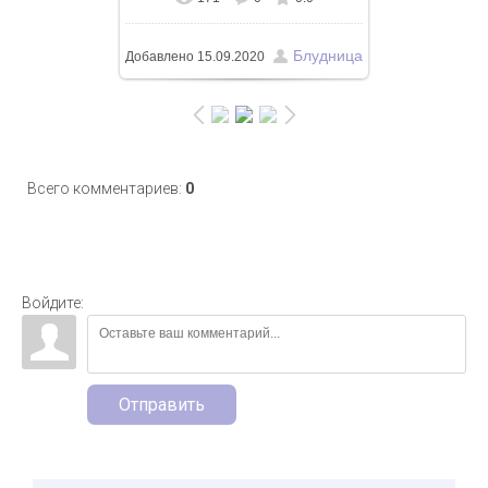
В реальном размере
750x1126
/
486.2Kb
Блудница
Добавлено
15.09.2020
Всего комментариев
:
0
Войдите:
Отправить