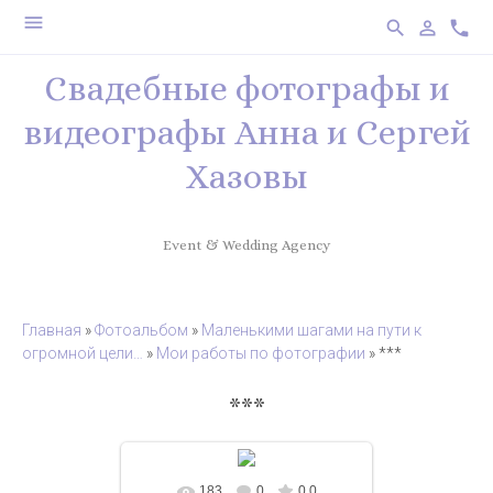
menu
search
person_outline
phone
Свадебные фотографы и
видеографы Анна и Сергей
Хазовы
Event & Wedding Agency
Главная
»
Фотоальбом
»
Маленькими шагами на пути к
огромной цели…
»
Мои работы по фотографии
» ***
***
183
0
0.0