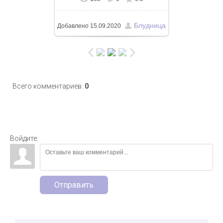
В реальном размере
1574x1050
/ 493.2Kb
Блудница
Добавлено
15.09.2020
Всего комментариев
:
0
Войдите:
Отправить