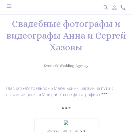
menu
search
person_outline
phone
Свадебные фотографы и
видеографы Анна и Сергей
Хазовы
Event & Wedding Agency
Главная
»
Фотоальбом
»
Маленькими шагами на пути к
огромной цели…
»
Мои работы по фотографии
» ***
***
223
0
5.0