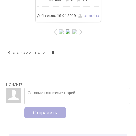
В реальном размере
664x1080
/ 399.7Kb
annolha
Добавлено
16.04.2019
Всего комментариев
:
0
Войдите:
Отправить