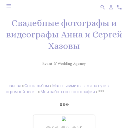
menu
search
person_outline
phone
Свадебные фотографы и
видеографы Анна и Сергей
Хазовы
Event & Wedding Agency
Главная
»
Фотоальбом
»
Маленькими шагами на пути к
огромной цели…
»
Мои работы по фотографии
» ***
***
258
0
5.0