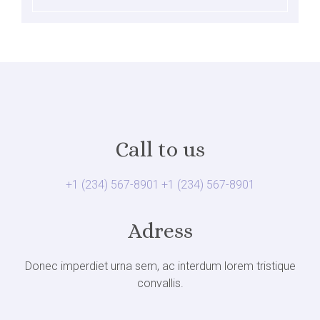
Call to us
+1 (234) 567-8901
+1 (234) 567-8901
Adress
Donec imperdiet urna sem, ac interdum lorem tristique
convallis.